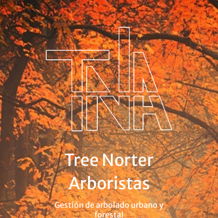
Saltar
al
contenido
Tree Norter
Arboristas
Gestión de arbolado urbano y
forestal